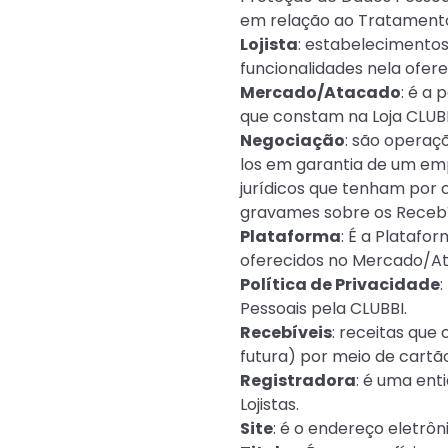
em relação ao Tratamento,
Lojista
: estabelecimentos 
funcionalidades nela ofere
Mercado/Atacado
: é a
que constam na Loja CLUBB
Negociação
: são operaç
los em garantia de um emp
jurídicos que tenham por ob
gravames sobre os Recebí
Plataforma
: É a Platafo
oferecidos no Mercado/At
Política de Privacidade
Pessoais pela CLUBBI.
Recebíveis
: receitas que
futura) por meio de cartã
Registradora
: é uma ent
Lojistas.
Site
: é o endereço eletrôn