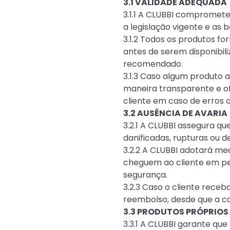
3.1 VALIDADE ADEQUADA
3.1.1 A CLUBBI compromet
a legislação vigente e as
3.1.2 Todos os produtos f
antes de serem disponibil
recomendado.
3.1.3 Caso algum produto 
maneira transparente e of
cliente em caso de erros 
3.2 AUSÊNCIA DE AVARIA
3.2.1 A CLUBBI assegura qu
danificadas, rupturas ou
3.2.2 A CLUBBI adotará me
cheguem ao cliente em per
segurança.
3.2.3 Caso o cliente rece
reembolso, desde que a co
3.3 PRODUTOS PRÓPRIO
3.3.1 A CLUBBI garante qu