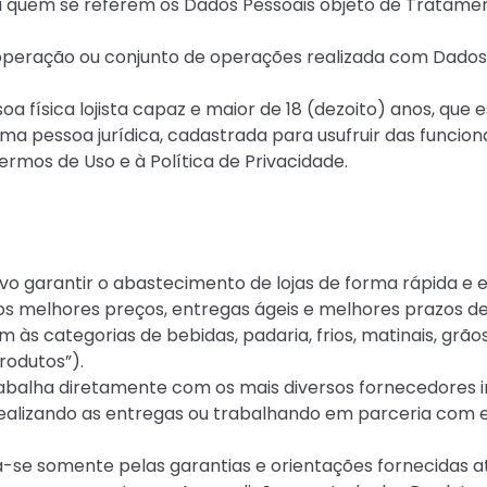
a a quem se referem os Dados Pessoais objeto de Tratamen
 operação ou conjunto de operações realizada com Dados 
ssoa física lojista capaz e maior de 18 (dezoito) anos, que
 pessoa jurídica, cadastrada para usufruir das funciona
ermos de Uso e à Política de Privacidade.
ivo garantir o abastecimento de lojas de forma rápida e 
 os melhores preços, entregas ágeis e melhores prazos 
 às categorias de bebidas, padaria, frios, matinais, grãos
rodutos”).
trabalha diretamente com os mais diversos fornecedores
ealizando as entregas ou trabalhando em parceria com es
za-se somente pelas garantias e orientações fornecidas 