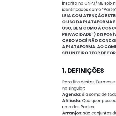
inscrita no CNPJ/ME sob nº
identificados como “Parte
LEIA COM ATENÇÃO ESTE
O USO DA PLATAFORMA E
USO, BEM COMO À CONCOR
PRIVACIDADE”) DISPONÍV
CASO VOCÊ NÃO CONCOR
A PLATAFORMA. AO COM
SEU INTEIRO TEOR DE FO
1. DEFINIÇÕES
Para fins destes Termos e 
no singular:
Agenda
: é a soma de todo
Afiliada
: Qualquer pesso
uma das Partes.
Arranjos
: são conjuntos