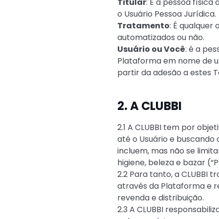
Titular
: É a pessoa físic
o Usuário Pessoa Jurídica.
Tratamento
: É qualquer
automatizados ou não.
Usuário ou Você
: é a pe
Plataforma em nome de uma
partir da adesão a estes T
2. A CLUBBI
2.1 A CLUBBI tem por objet
até o Usuário e buscando
incluem, mas não se limitam
higiene, beleza e bazar (“P
2.2 Para tanto, a CLUBBI 
através da Plataforma e r
revenda e distribuição.
2.3 A CLUBBI responsabili