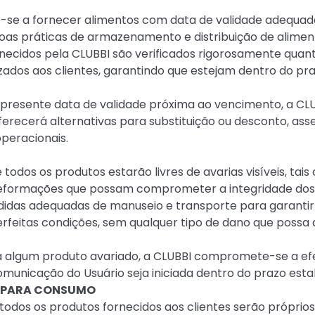
e-se a fornecer alimentos com data de validade adequ
 boas práticas de armazenamento e distribuição de alimen
ornecidos pela CLUBBI são verificados rigorosamente quan
izados aos clientes, garantindo que estejam dentro do p
apresente data de validade próxima ao vencimento, a CLU
erecerá alternativas para substituição ou desconto, ass
operacionais.
e todos os produtos estarão livres de avarias visíveis, t
 deformações que possam comprometer a integridade dos
didas adequadas de manuseio e transporte para garantir
feitas condições, sem qualquer tipo de dano que possa a
ba algum produto avariado, a CLUBBI compromete-se a ef
municação do Usuário seja iniciada dentro do prazo esta
S PARA CONSUMO
e todos os produtos fornecidos aos clientes serão própri