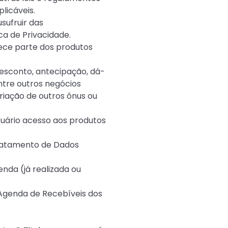
licáveis.
sufruir das
ca de Privacidade.
nece parte dos produtos
desconto, antecipação, dá-
ntre outros negócios
criação de outros ônus ou
usuário acesso aos produtos
 Tratamento de Dados
enda (já realizada ou
 Agenda de Recebíveis dos