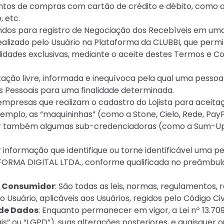
tos de compras com cartão de crédito e débito, como a
, etc.
ndos para registro de Negociação dos Recebíveis em uma
realizado pelo Usuário na Plataforma da CLUBBI, que perm
alidades exclusivas, mediante o aceite destes Termos e C
tação livre, informada e inequívoca pela qual uma pesso
 Pessoais para uma finalidade determinada.
 empresas que realizam o cadastro do Lojista para aceita
xemplo, as “maquininhas” (como a Stone, Cielo, Rede, Pa
uir também algumas sub-credenciadoras (como a Sum-Up
r informação que identifique ou torne identificável uma pe
AFORMA DIGITAL LTDA., conforme qualificada no preâmbul
o Consumidor
: São todas as leis, normas, regulamentos, re
Usuário, aplicáveis aos Usuários, regidos pelo Código Civil
 de Dados
: Enquanto permanecer em vigor, a Lei nº 13.709
” ou “LGPD”), suas alterações posteriores, e quaisquer o