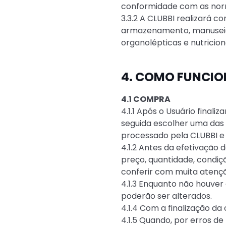
conformidade com as norm
3.3.2 A CLUBBI realizará 
armazenamento, manuseio 
organolépticas e nutriciona
4. COMO FUNCIO
4.1 COMPRA
4.1.1 Após o Usuário final
seguida escolher uma das
processado pela CLUBBI e
4.1.2 Antes da efetivação
preço, quantidade, condiç
conferir com muita atençã
4.1.3 Enquanto não houver 
poderão ser alterados.
4.1.4 Com a finalização d
4.1.5 Quando, por erros d