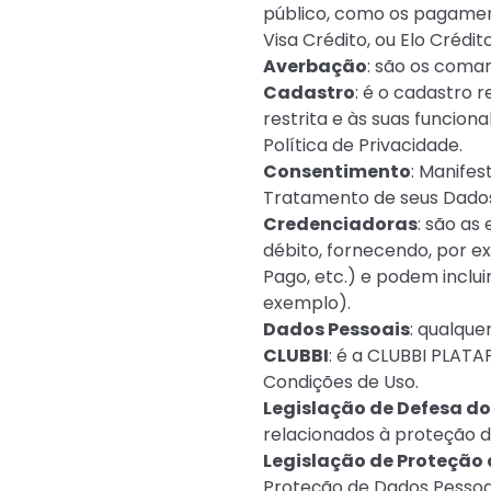
público, como os pagamen
Visa Crédito, ou Elo Crédito
Averbação
: são os coma
Cadastro
: é o cadastro 
restrita e às suas funcion
Política de Privacidade.
Consentimento
: Manifes
Tratamento de seus Dados
Credenciadoras
: são as
débito, fornecendo, por e
Pago, etc.) e podem incl
exemplo).
Dados Pessoais
: qualque
CLUBBI
: é a CLUBBI PLAT
Condições de Uso.
Legislação de Defesa d
relacionados à proteção do 
Legislação de Proteção
Proteção de Dados Pessoais