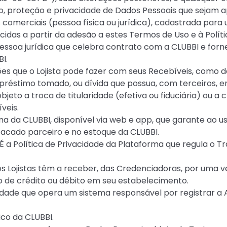
 proteção e privacidade de Dados Pessoais que sejam ap
comerciais (pessoa física ou jurídica), cadastrada para u
cidas a partir da adesão a estes Termos de Uso e à Políti
 pessoa jurídica que celebra contrato com a CLUBBI e for
I.
ões que o Lojista pode fazer com seus Recebíveis, como 
réstimo tomado, ou dívida que possua, com terceiros, e
jeto a troca de titularidade (efetiva ou fiduciária) ou a 
veis.
rma da CLUBBI, disponível via web e app, que garante ao 
acado parceiro e no estoque da CLUBBI.
: É a Política de Privacidade da Plataforma que regula o
 os Lojistas têm a receber, das Credenciadoras, por uma v
o de crédito ou débito em seu estabelecimento.
idade que opera um sistema responsável por registrar a
ico da CLUBBI.