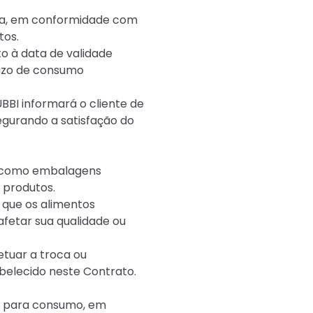
ada, em conformidade com
tos.
to à data de validade
razo de consumo
BBI informará o cliente de
egurando a satisfação do
ais como embalagens
 produtos.
 que os alimentos
fetar sua qualidade ou
etuar a troca ou
belecido neste Contrato.
os para consumo, em