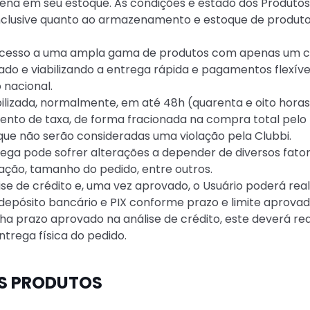
ena em seu estoque. As condições e estado dos Produtos
nclusive quanto ao armazenamento e estoque de produtos
 o acesso a uma ampla gama de produtos com apenas um c
o e viabilizando a entrega rápida e pagamentos flexívei
 nacional.
bilizada, normalmente, em até 48h (quarenta e oito horas
to de taxa, de forma fracionada na compra total pelo U
que não serão consideradas uma violação pela Clubbi.
rega pode sofrer alterações a depender de diversos fatore
uação, tamanho do pedido, entre outros.
lise de crédito e, uma vez aprovado, o Usuário poderá re
 depósito bancário e PIX conforme prazo e limite aprovad
nha prazo aprovado na análise de crédito, este deverá re
ntrega física do pedido.
OS PRODUTOS