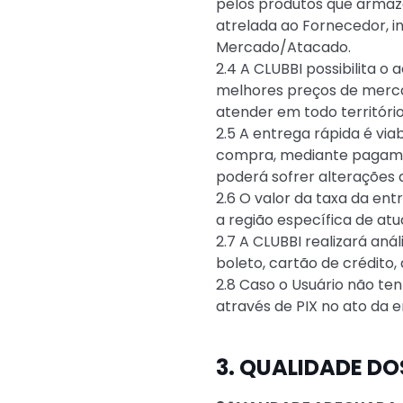
pelos produtos que armaz
atrelada ao Fornecedor, i
Mercado/Atacado.
2.4 A CLUBBI possibilita
melhores preços de mercad
atender em todo território
2.5 A entrega rápida é via
compra, mediante pagamen
poderá sofrer alterações 
2.6 O valor da taxa da ent
a região específica de at
2.7 A CLUBBI realizará aná
boleto, cartão de crédito,
2.8 Caso o Usuário não te
através de PIX no ato da e
3. QUALIDADE D