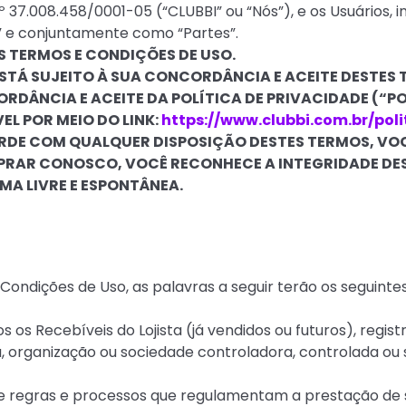
 37.008.458/0001-05 (“CLUBBI” ou “Nós”), e os Usuários, 
” e conjuntamente como “Partes”.
S TERMOS E CONDIÇÕES DE USO.
STÁ SUJEITO À SUA CONCORDÂNCIA E ACEITE DESTES 
DÂNCIA E ACEITE DA POLÍTICA DE PRIVACIDADE (“PO
EL POR MEIO DO LINK:
https://www.clubbi.com.br/pol
DE COM QUALQUER DISPOSIÇÃO DESTES TERMOS, VOC
PRAR CONOSCO, VOCÊ RECONHECE A INTEGRIDADE DES
RMA LIVRE E ESPONTÂNEA.
Condições de Uso, as palavras a seguir terão os seguintes 
s os Recebíveis do Lojista (já vendidos ou futuros), regis
a, organização ou sociedade controladora, controlada o
 de regras e processos que regulamentam a prestação de